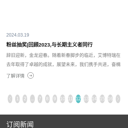
2024.03.19
粉丝抽奖|回顾2023,与长期主义者同行
辞旧迎新，金龙迎春。随着新春脚步的临近，艾博特瑞在
去年取得了卓越的成就，展望未来，我们携手共进，奋楫
争先。衷心感谢每一位与我们并肩的伙伴，为了答谢大家
了解详情
的支持与陪伴，特在文末准备了丰厚的粉丝福利。
1
2
...
7
8
9
10
11
12
13
14
15
16
订阅新闻