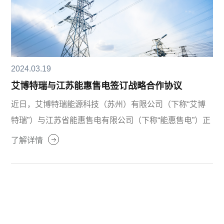
2024.03.19
艾博特瑞与江苏能惠售电签订战略合作协议
近日，艾博特瑞能源科技（苏州）有限公司（下称“艾博
特瑞”）与江苏省能惠售电有限公司（下称“能惠售电”）正
式签订战略合作协议。双方决定建立全面、长期的合作伙
了解详情
伴关系，为高耗能企业降低用电成本、保障电力稳定供
应、共同推进未来电力现货交易，实现合作共赢新模式。