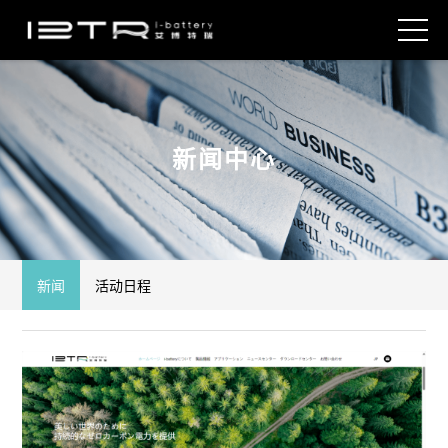
新闻中心
新闻
活动日程