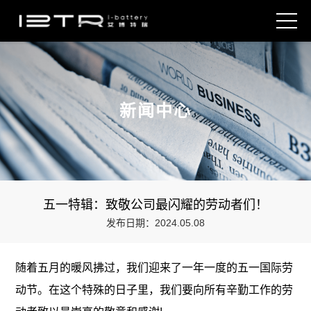
新闻中心
五一特辑：致敬公司最闪耀的劳动者们！
发布日期：2024.05.08
随着五月的暖风拂过，我们迎来了一年一度的五一国际劳
动节。在这个特殊的日子里，我们要向所有辛勤工作的劳