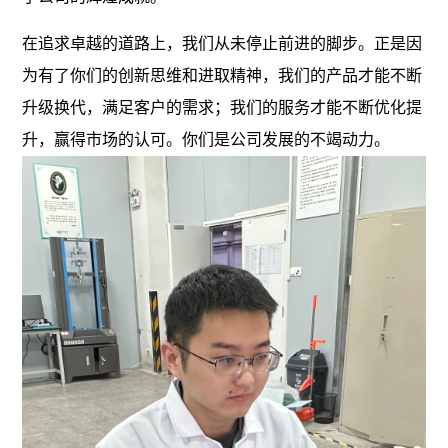
在追求卓越的道路上，我们从未停止前进的脚步。正是因
为有了你们的创新思维和进取精神，我们的产品才能不断
升级换代，满足客户的需求；我们的服务才能不断优化提
升，赢得市场的认可。你们是公司发展的不竭动力。