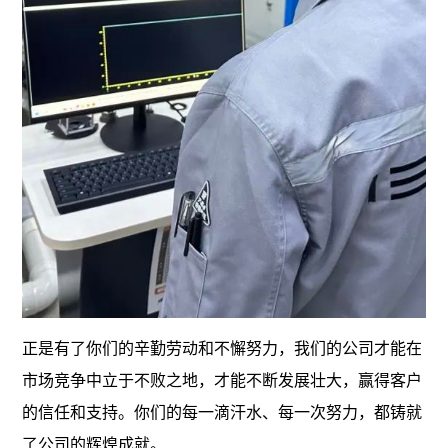
正是有了你们的辛勤劳动和不懈努力，我们的公司才能在
市场竞争中立于不败之地，才能不断发展壮大，赢得客户
的信任和支持。你们的每一滴汗水、每一次努力，都铸就
了公司的辉煌成就。