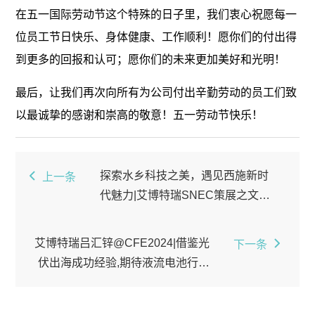
在五一国际劳动节这个特殊的日子里，我们衷心祝愿每一
位员工节日快乐、身体健康、工作顺利！愿你们的付出得
到更多的回报和认可；愿你们的未来更加美好和光明！
最后，让我们再次向所有为公司付出辛勤劳动的员工们致
以最诚挚的感谢和崇高的敬意！五一劳动节快乐！
探索水乡科技之美，遇见西施新时
上一条
代魅力|艾博特瑞SNEC策展之文化
篇
艾博特瑞吕汇锌@CFE2024|借鉴光
下一条
伏出海成功经验,期待液流电池行业
的共同繁荣