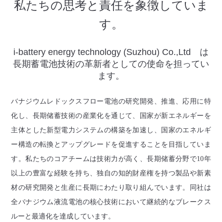
私たちの思考と責任を象徴していま
す。
i-battery energy technology (Suzhou) Co.,Ltd は
長期蓄電池技術の革新者としての使命を担ってい
ます。
バナジウムレドックスフロー電池の研究開発、推進、応用に特
储
化し、長期
蓄技術の産業化を通じて、国家が新エネルギーを
主体とした新型電力システムの構築を加速し、国家のエネルギ
ー構造の転換とアップグレードを促進することを目指していま
储
す。私たちのコアチームは技術力が高く、長期
蓄分野で
10
年
以上の豊富な経験を持ち、独自の知的財産権を持つ製品や新素
材の研究開発と生産に長期にわたり取り組んでいます。同社は
全バナジウム液流電池の核心技術において継続的なブレークス
ルーと最適化を達成しています。