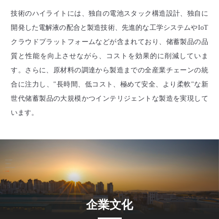
技術のハイライトには、独自の電池スタック構造設計、独自に
開発した電解液の配合と製造技術、先進的な工学システムや
IoT
クラウドプラットフォームなどが含まれており、
储
蓄製品の品
質と性能を向上させながら、コストを効果的に削減していま
す。さらに、原材料の調達から製造までの全産業チェーンの統
合に注力し、
"
長時間、低コスト、極めて安全、より柔軟
"
な新
世代
储
蓄製品の大規模かつインテリジェントな製造を実現して
います。
企業文化